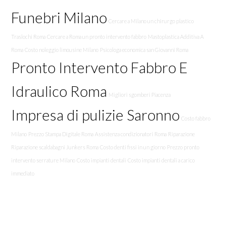
Funebri Milano
Cercare a Milano un chirurgo plastico
Traslochi Roma
Cercare a Roma un pronto intervento fabbro
Mastoplastica Additiva A
Roma
Costo noleggio limousine Milano
Psicologa economica san Giovanni Roma
Pronto Intervento Fabbro E
Idraulico Roma
Migliori sgomberi Piacenza
Impresa di pulizie Saronno
Costo fabbro
Milano
Prezzo Stampa Digitale Roma
Assistenza condizionatori Roma
Riparazione
Riparazione scaldabagni Junkers Roma
Costo denti fissi in un giorno
Prezzo pronto
intervento serrature Milano
Costo impianti dentali
Costo impianti dentali a carico
immediato