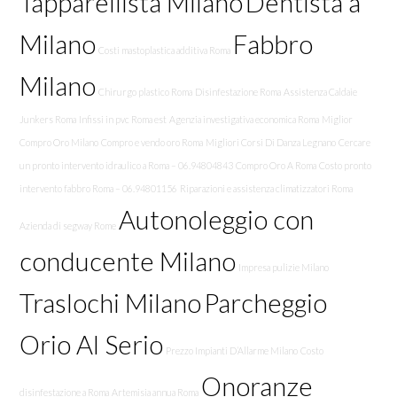
Tapparellista Milano
Dentista a
Milano
Fabbro
Costi mastoplastica additiva Roma
Milano
Chirurgo plastico Roma
Disinfestazione Roma
Assistenza Caldaie
Junkers Roma
Infissi in pvc Roma est
Agenzia investigativa economica Roma
Miglior
Compro Oro Milano
Compro e vendo oro Roma
Migliori Corsi Di Danza Legnano
Cercare
un pronto intervento idraulico a Roma – 06.94804843
Compro Oro A Roma
Costo pronto
intervento fabbro Roma – 06.94801156
Riparazioni e assistenza climatizzatori Roma
Autonoleggio con
Azienda di segway Rome
conducente Milano
Impresa pulizie Milano
Traslochi Milano
Parcheggio
Orio Al Serio
Prezzo Impianti D’Allarme Milano
Costo
Onoranze
disinfestazione a Roma
Artemisia annua Roma