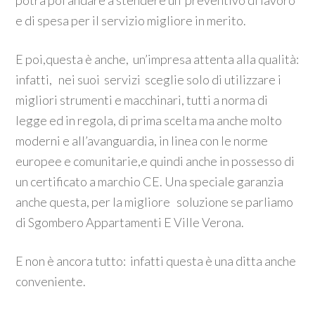
potrà poi andare a stendere un preventivo di lavoro
e di spesa per il servizio migliore in merito.
E poi,questa è anche, un’impresa attenta alla qualità:
infatti, nei suoi servizi sceglie solo di utilizzare i
migliori strumenti e macchinari, tutti a norma di
legge ed in regola, di prima scelta ma anche molto
moderni e all’avanguardia, in linea con le norme
europee e comunitarie,e quindi anche in possesso di
un certificato a marchio CE. Una speciale garanzia
anche questa, per la migliore soluzione se parliamo
di Sgombero Appartamenti E Ville Verona.
E non è ancora tutto: infatti questa è una ditta anche
conveniente.