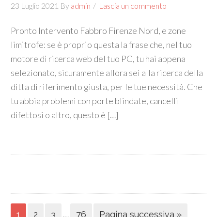
23 Luglio 2021
By
admin
Lascia un commento
Pronto Intervento Fabbro Firenze Nord, e zone
limitrofe: se è proprio questa la frase che, nel tuo
motore di ricerca web del tuo PC, tu hai appena
selezionato, sicuramente allora sei alla ricerca della
ditta di riferimento giusta, per le tue necessità. Che
tu abbia problemi con porte blindate, cancelli
difettosi o altro, questo è […]
…
1
2
3
76
Pagina successiva »