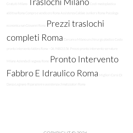
Traslochi Milano
Gratuiti Milano
Costi mastoplastica
additiva Roma
Compro e vendo oro Roma
Assistenza Caldaie Junkers Roma
Psicologa
Prezzi traslochi
economica san Giovanni Roma
completi Roma
Cercare a Milano un chirurgo plastico
Costo
pronto intervento fabbro Roma – 06.94801156
Prezzo pronto intervento serrature
Pronto Intervento
Milano
Azienda di segway Rome
Fabbro E Idraulico Roma
Migliori Corsi Di
Danza Legnano
Riparazioni e assistenza climatizzatori Roma
COPYRIGHT © 2026 -