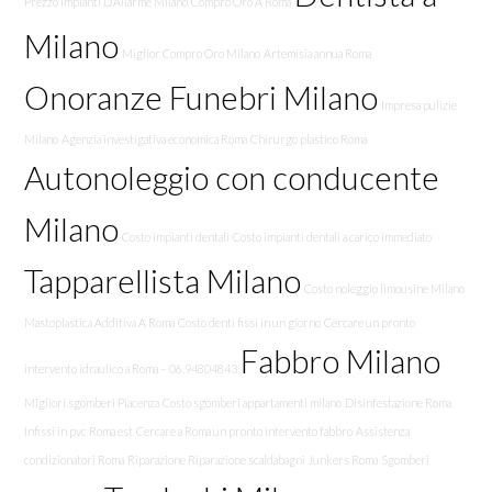
Prezzo Impianti D’Allarme Milano
Compro Oro A Roma
Milano
Miglior Compro Oro Milano
Artemisia annua Roma
Onoranze Funebri Milano
Impresa pulizie
Milano
Agenzia investigativa economica Roma
Chirurgo plastico Roma
Autonoleggio con conducente
Milano
Costo impianti dentali
Costo impianti dentali a carico immediato
Tapparellista Milano
Costo noleggio limousine Milano
Mastoplastica Additiva A Roma
Costo denti fissi in un giorno
Cercare un pronto
Fabbro Milano
intervento idraulico a Roma – 06.94804843
Migliori sgomberi Piacenza
Costo sgomberi appartamenti milano
Disinfestazione Roma
Infissi in pvc Roma est
Cercare a Roma un pronto intervento fabbro
Assistenza
condizionatori Roma
Riparazione Riparazione scaldabagni Junkers Roma
Sgomberi