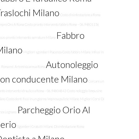
raslochi Milano
Costo disinfestazione a Roma
mpro Oro A Roma
Costo pronto intervento fabbro Roma – 06.94801156
Fabbro
ezzo pronto intervento serrature Milano
Milano
Migliori sgomberi Piacenza
Costo fabbro Milano
Infissi in
Autonoleggio
c Roma est
Artemisia annua Roma
con conducente Milano
Cercare un
onto intervento idraulico a Roma – 06.94804843
Costo noleggio limousine
lano
Costo denti fissi in un giorno
Impresa pulizie Milano
Migliori Corsi Di
Parcheggio Orio Al
nza Legnano
erio
Sgomberi Gratuiti Milano
Disinfestazione Roma
entista a Milano