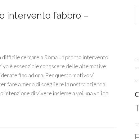
 intervento fabbro –
a difficile cercare a Roma un pronto intervento
Co
ivo è essenziale conoscere delle alternative
sc
iderate fino ad ora. Per questo motivo vi
Ad
er fare a meno di scegliere la nostra azienda
 intenzione di vivere insieme a voi una valida
T
D’
F