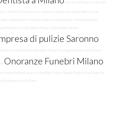
Cercare a Milano un chirurgo
stico
Traslochi Roma
Cercare a Roma un pronto intervento fabbro
Costo
omberi appartamenti milano
Assistenza condizionatori Roma
Azienda di
gway Rome
Chirurgo plastico Roma
Costo impianti dentali
mpresa di pulizie Saronno
arazioni e assistenza climatizzatori Roma
Psicologa economica san Giovanni
Onoranze Funebri Milano
ma
to impianti dentali a carico immediato
Prezzo Stampa Digitale Roma
Agenzia
vestigativa economica Roma