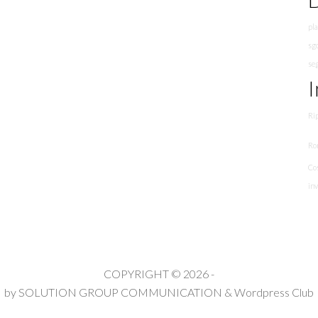
pla
sg
se
I
Rip
Ro
Cos
in
COPYRIGHT © 2026 -
by
SOLUTION GROUP COMMUNICATION
&
Wordpress Club