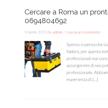
Cercare a Roma un pronto
0694804692
9 Aprile 2015
By
admin
Lascia un commento
Spesso si pensa che si
fabbro, per questo mot
professionali mai cons
accorgerete di non pot
professionale. Abbiamo
esperienza di […]