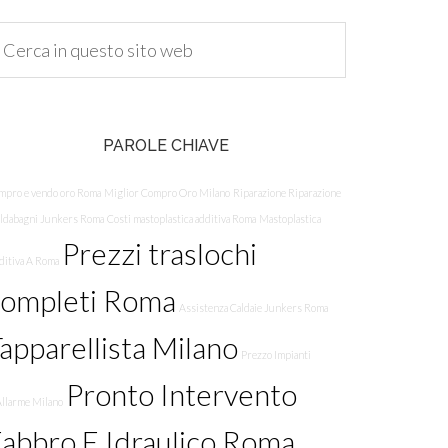
PAROLE CHIAVE
mpro e vendo oro Roma
Miglior Compro Oro Milano
Riparazione Riparazione
aldabagni Junkers Roma
Costi mastoplastica additiva Roma
Mastoplastica
Prezzi traslochi
ditiva A Roma
completi Roma
Assistenza Caldaie Junkers Roma
apparellista Milano
Prezzo Impianti
Pronto Intervento
Allarme Milano
abbro E Idraulico Roma