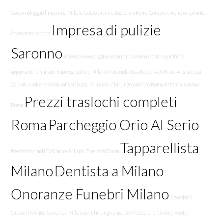
Costo noleggio limousine Milano
Costo disinfestazione a Roma
Cercare a Roma un pronto
Impresa di pulizie
intervento fabbro
Saronno
Agenzia investigativa economica Roma
Costo sgomberi
appartamenti milano
Impresa pulizie Milano
Mastoplastica Additiva A Roma
Assistenza
Caldaie Junkers Roma
Infissi in pvc Roma est
Chirurgo plastico Roma
Artemisia annua
Prezzi traslochi completi
Roma
Roma
Parcheggio Orio Al Serio
Tapparellista
Prezzo Impianti D’Allarme Milano
Traslochi Roma
Milano
Dentista a Milano
Onoranze Funebri Milano
Sgomberi
Gratuiti Milano
Cercare a Milano un chirurgo plastico
Prezzo pronto intervento