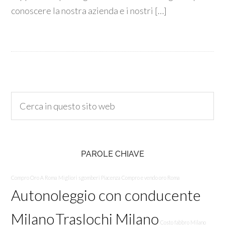
conoscere la nostra azienda e i nostri […]
PAROLE CHIAVE
Compro Oro A Roma
Migliori sgomberi Piacenza
Compro e vendo oro Roma
Autonoleggio con conducente
Milano
Traslochi Milano
Costo fabbro Milano