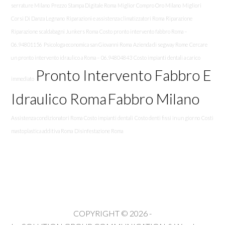
serrature Milano
Prezzo Stampa Digitale Roma
Miglior Compro Oro Milano
Migliori
Corsi Di Danza Legnano
Riparazioni e assistenza climatizzatori Roma
Riparazione
Riparazione scaldabagni Junkers Roma
Costo pronto intervento fabbro Roma –
06.94801156
Psicologa economica san Giovanni Roma
Azienda di segway Rome
Cercare
un pronto intervento idraulico a Roma – 06.94804843
Costo impianti dentali a carico
Pronto Intervento Fabbro E
immediato
Idraulico Roma
Fabbro Milano
Assistenza condizionatori Roma
Costo impianti dentali
Costo denti fissi in un giorno
Costi
mastoplastica additiva Roma
Disinfestazione Roma
COPYRIGHT © 2026 -