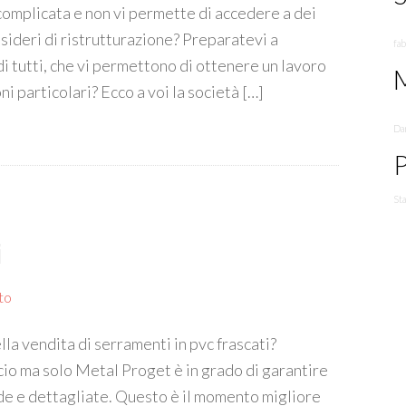
complicata e non vi permette di accedere a dei
esideri di ristrutturazione? Preparatevi a
fa
i tutti, che vi permettono di ottenere un lavoro
ni particolari? Ecco a voi la società […]
Da
P
St
i
to
la vendita di serramenti in pvc frascati?
cio ma solo Metal Proget è in grado di garantire
lide e dettagliate. Questo è il momento migliore