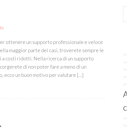
to
er ottenere un supporto professionale e veloce
 nella maggior parte dei casi, troverete sempre le
Mi
 a costi ridotti. Nella ricerca di un supporto
sc
accorgerete di non poter fare a meno di un
in
, ecco un buon motivo per valutare […]
ve
pr
A
cli
o
Ce