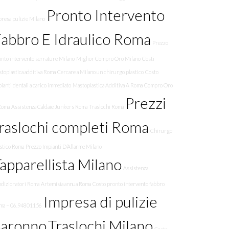
Pronto Intervento
resa pulizie Milano
abbro E Idraulico Roma
Prezzo
onto intervento serrature Milano
Miglior Compro Oro Milano
Costi
toplastica additiva Roma
Cercare a Milano un chirurgo plastico
Costo
ianti dentali a carico immediato
Mastoplastica Additiva A Roma
Compro Oro
Prezzi
Roma
Assistenza Caldaie Junkers Roma
Traslochi Roma
raslochi completi Roma
Chirurgo
astico Roma
Prezzo Impianti D’Allarme Milano
apparellista Milano
Assistenza
ndizionatori Roma
Artemisia annua Roma
Costo pronto intervento fabbro
Impresa di pulizie
ma – 06.94801156
Saronno
Traslochi Milano