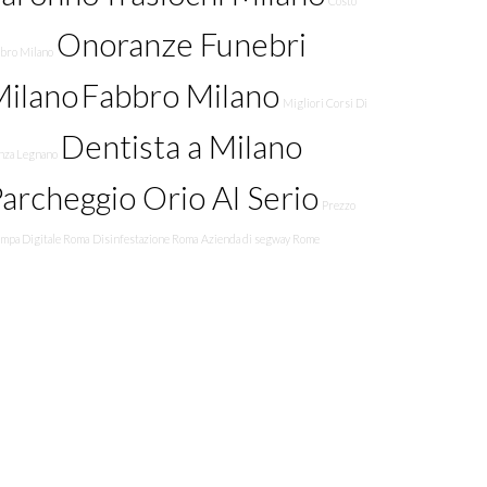
Costo
Onoranze Funebri
bbro Milano
Milano
Fabbro Milano
Migliori Corsi Di
Dentista a Milano
nza Legnano
archeggio Orio Al Serio
Prezzo
ampa Digitale Roma
Disinfestazione Roma
Azienda di segway Rome