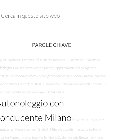
PAROLE CHIAVE
gliori sgomberi Piacenza
Infissi in pvc Roma est
Riparazione Riparazione
aldabagni Junkers Roma
Costo sgomberi appartamenti milano
Agenzia
vestigativa economica Roma
Psicologa economica san Giovanni Roma
Compro e
ndo oro Roma
Costo denti fissi in un giorno
Costo impianti dentali
Cercare un
onto intervento idraulico a Roma – 06.94804843
utonoleggio con
conducente Milano
Riparazioni e assistenza
matizzatori Roma
Sgomberi Gratuiti Milano
Costo disinfestazione a Roma
rcare a Roma un pronto intervento fabbro
Costo noleggio limousine Milano