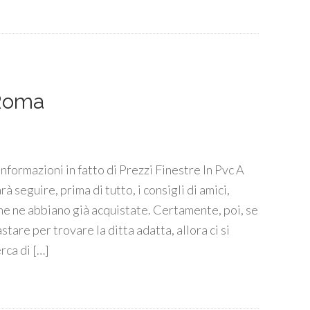
 Roma
 informazioni in fatto di Prezzi Finestre In Pvc A
à seguire, prima di tutto, i consigli di amici,
he ne abbiano già acquistate. Certamente, poi, se
are per trovare la ditta adatta, allora ci si
rca di […]