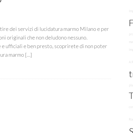
Imp
F
tire dei servizi di lucidatura marmo Milano e per
pr
oni originali che non deludono nessuno.
mas
 ufficiali e ben presto, scoprirete di non poter
imp
atura marmo […]
A 
t
pl
T
co
Ro