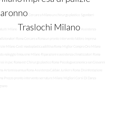
Saronno
Cercare a Milano un chirurgo plastico
Sgomberi
Traslochi Milano
tuiti Milano
Assistenza
ndizionatori Roma
Cercare a Roma un pronto intervento fabbro
Impresa
izie Milano
Costi mastoplastica additiva Roma
Miglior Compro Oro Milano
sto noleggio limousine Milano
Riparazioni e assistenza climatizzatori Roma
issi in pvc Roma est
Chirurgo plastico Roma
Psicologa economica san Giovanni
ma
Artemisia annua Roma
Assistenza Caldaie Junkers Roma
Disinfestazione
ma
Prezzo pronto intervento serrature Milano
Migliori Corsi Di Danza
gnano