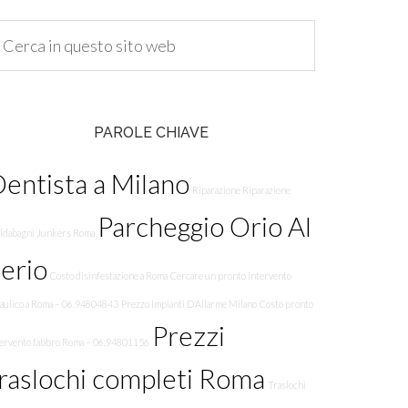
PAROLE CHIAVE
entista a Milano
Riparazione Riparazione
Parcheggio Orio Al
aldabagni Junkers Roma
erio
Costo disinfestazione a Roma
Cercare un pronto intervento
raulico a Roma – 06.94804843
Prezzo Impianti D’Allarme Milano
Costo pronto
Prezzi
tervento fabbro Roma – 06.94801156
raslochi completi Roma
Traslochi