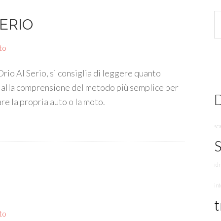
ERIO
to
rio Al Serio, si consiglia di leggere quanto
to alla comprensione del metodo più semplice per
D
are la propria auto o la moto.
sc
S
id
in
t
to