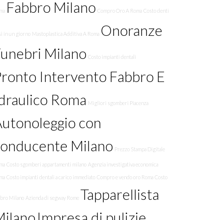
Fabbro Milano
ma
Compro Oro A Roma
Costo denti
Onoranze
si in un giorno
Mastoplastica Additiva A Roma
unebri Milano
Costo impianti dentali
ronto Intervento Fabbro E
draulico Roma
Migliori sgomberi Piacenza
utonoleggio con
conducente Milano
Prezzo Stampa Digitale
ma
Costo sgomberi appartamenti milano
Agenzia investigativa economica
ma
Costo impianti dentali a carico immediato
Compro e vendo oro Roma
Costo
Tapparellista
bbro Milano
Azienda di segway Rome
Milano
Impresa di pulizie