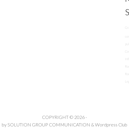
Gra
co
pul
Co
Inf
Ro
Ro
Le
COPYRIGHT © 2026 -
by
SOLUTION GROUP COMMUNICATION
&
Wordpress Club