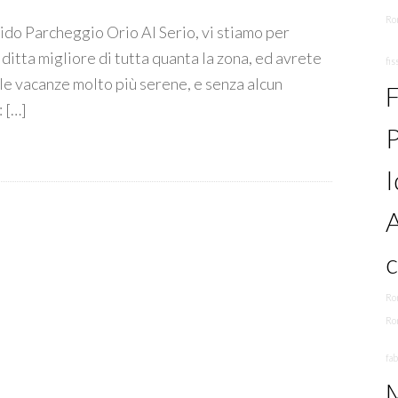
Ro
alido Parcheggio Orio Al Serio, vi stiamo per
 ditta migliore di tutta quanta la zona, ed avrete
fis
lle vacanze molto più serene, e senza alcun
F
 […]
P
I
A
Ro
Ro
fa