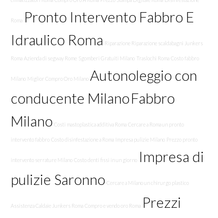
Pronto Intervento Fabbro E
Roma
Idraulico Roma
Riparazione Riparazione scaldabagni Junkers
Roma
Azienda di segway Rome
Sgomberi Gratuiti Milano
Traslochi Roma
Costo fabbro
Autonoleggio con
Milano
Miglior Compro Oro Milano
conducente Milano
Fabbro
Milano
Costi mastoplastica additiva Roma
Cercare a Roma un pronto
intervento fabbro
Costo disinfestazione a Roma
Impresa pulizie Milano
Prezzo pronto
Impresa di
intervento serrature Milano
Costo denti fissi in un giorno
pulizie Saronno
Cercare a Milano un chirurgo plastico
Prezzi
Assistenza Caldaie Junkers Roma
Compro e vendo oro Roma