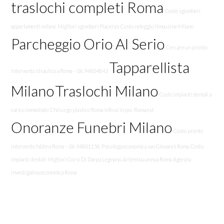
traslochi completi Roma
Costo sgomberi
appartamenti milano
Migliori sgomberi Piacenza
Costo noleggio limousine Milano
Parcheggio Orio Al Serio
Cercare un pronto
Tapparellista
intervento idraulico a Roma – 06.94804843
Milano
Traslochi Milano
Costo impianti dentali a
carico immediato
Chirurgo plastico Roma
Infissi in pvc Roma est
Onoranze Funebri Milano
Costo pronto
intervento fabbro Roma – 06.94801156
Psicologa economica san Giovanni Roma
Costo
impianti dentali
Migliori Corsi Di Danza Legnano
Artemisia annua Roma
Agenzia
investigativa economica Roma