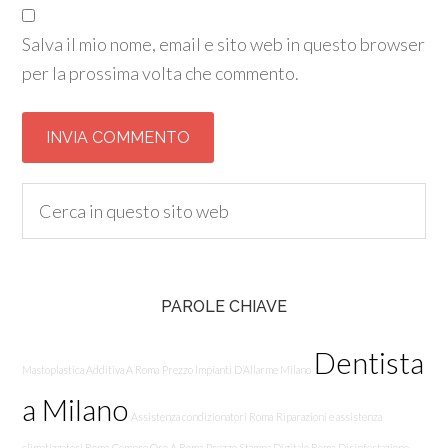
Salva il mio nome, email e sito web in questo browser
per la prossima volta che commento.
PAROLE CHIAVE
Dentista
Mastoplastica Additiva A Roma
Prezzo Impianti D’Allarme Milano
a Milano
Assistenza condizionatori Roma
Riparazioni e assistenza
climatizzatori Roma
Compro Oro A Roma
Prezzo Stampa Digitale Roma
Disinfestazione