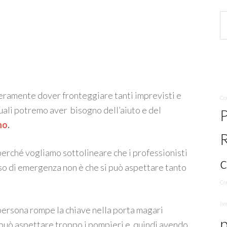
eramente dover fronteggiare tanti imprevisti e
Ce
uali potremo aver bisogno dell’aiuto e del
P
no
.
perché vogliamo sottolineare che i professionisti
aso di emergenza non è che si può aspettare tanto
Co
li
ersona rompe la chiave nella porta magari
p
 può aspettare troppo i pompieri e quindi avendo