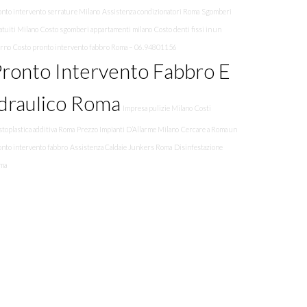
onto intervento serrature Milano
Assistenza condizionatori Roma
Sgomberi
tuiti Milano
Costo sgomberi appartamenti milano
Costo denti fissi in un
orno
Costo pronto intervento fabbro Roma – 06.94801156
ronto Intervento Fabbro E
draulico Roma
Impresa pulizie Milano
Costi
toplastica additiva Roma
Prezzo Impianti D’Allarme Milano
Cercare a Roma un
onto intervento fabbro
Assistenza Caldaie Junkers Roma
Disinfestazione
ma