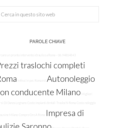
PAROLE CHIAVE
rcare un pronto intervento idraulico a Roma – 06.94804843
rezzi traslochi completi
Roma
Autonoleggio
Infissi in pvc Roma est
con conducente Milano
Migliori
rsi Di Danza Legnano
Costo impianti dentali
Traslochi Roma
Costo noleggio
Impresa di
mousine Milano
Compro Oro A Roma
ulizie Saronno