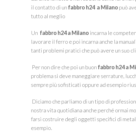
il contatto di un
fabbro h24 a Milano
può ave
tutto al meglio
Un
fabbro h24 a Milano
incarna le competenz
lavorare il ferro e poi incarna anche la manual
tanti problemi pratici che può avere un suo cl
Per non dire che poi un buon
fabbro h24 a M
problema si deve maneggiare serrature, lucch
sempre più sofisticati oppure ad esempio rius
Diciamo che parliamo di un tipo di professio
nostra vita quotidiana anche perché ormai mo
farsi costruire degli oggetti specifici di met
esempio.