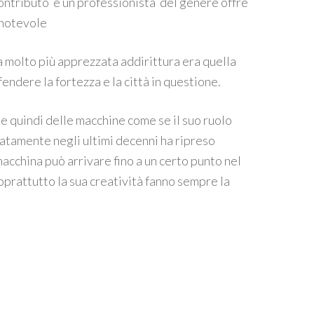
contributo è un professionista del genere offre
 notevole
ra molto più apprezzata addirittura era quella
fendere la fortezza e la città in questione.
le quindi delle macchine come se il suo ruolo
atamente negli ultimi decenni ha ripreso
acchina può arrivare fino a un certo punto nel
oprattutto la sua creatività fanno sempre la