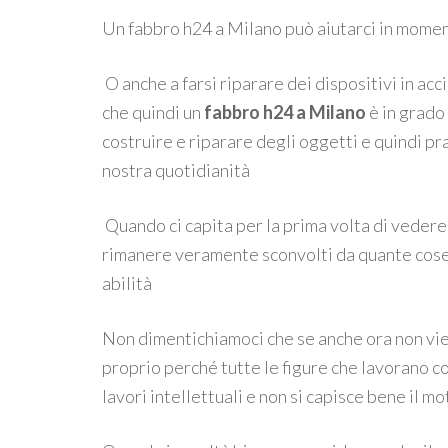
Un fabbro h24 a Milano può aiutarci in momen
O anche a farsi riparare dei dispositivi in acc
che quindi un
fabbro h24 a Milano
è in grado
costruire e riparare degli oggetti e quindi pr
nostra quotidianità
Quando ci capita per la prima volta di veder
rimanere veramente sconvolti da quante cose 
abilità
Non dimentichiamoci che se anche ora non vie
proprio perché tutte le figure che lavorano 
lavori intellettuali e non si capisce bene il mo