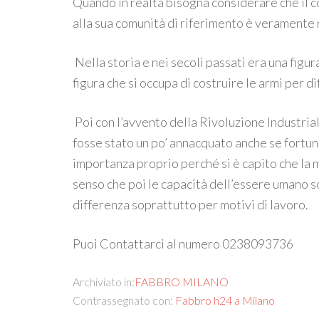
Quando in realtà bisogna considerare che il 
alla sua comunità di riferimento è veramente
Nella storia e nei secoli passati era una figu
figura che si occupa di costruire le armi per di
Poi con l’avvento della Rivoluzione Industria
fosse stato un po’ annacquato anche se fortun
importanza proprio perché si è capito che la m
senso che poi le capacità dell’essere umano s
differenza soprattutto per motivi di lavoro.
Puoi Contattarci al numero 0238093736
Archiviato in:
FABBRO MILANO
Contrassegnato con:
Fabbro h24 a Milano