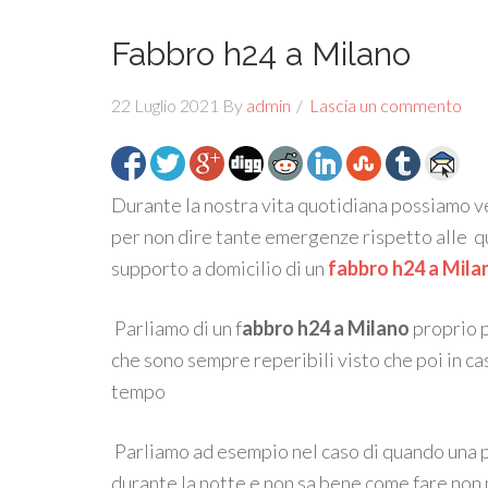
Fabbro h24 a Milano
22 Luglio 2021
By
admin
Lascia un commento
Durante la nostra vita quotidiana possiamo v
per non dire tante emergenze rispetto alle q
supporto a domicilio di un
fabbro h24 a Mila
Parliamo di un f
abbro h24 a Milano
proprio 
che sono sempre reperibili visto che poi in c
tempo
Parliamo ad esempio nel caso di quando una p
durante la notte e non sa bene come fare non