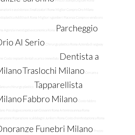
Prezzo Stampa Digitale Roma
arazioni e assistenza climatizzatori Roma
Miglior Compro Oro Milano
stoplastica Additiva A Roma
Migliori sgomberi Piacenza
Compro e vendo oro
Parcheggio
ma
Agenzia investigativa economica Roma
rio Al Serio
Chirurgo plastico Roma
Azienda di segway
Dentista a
me
Costo impianti dentali a carico immediato
Milano
Traslochi Milano
Cercare a
Tapparellista
ano un chirurgo plastico
Milano
Fabbro Milano
Costo fabbro
lano
Psicologa economica san Giovanni Roma
Artemisia annua Roma
parazione Riparazione scaldabagni Junkers Roma
Costo disinfestazione a Roma
noranze Funebri Milano
Prezzo