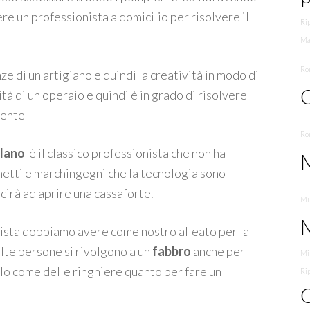
re un professionista a domicilio per risolvere il
Rip
Ma
Ro
e di un artigiano e quindi la creatività in modo di
O
ità di un operaio e quindi è in grado di risolvere
iente
Ro
ilano
è il classico professionista che non ha
etti e marchingegni che la tecnologia sono
cirà ad aprire una cassaforte.
Mil
nista dobbiamo avere come nostro alleato per la
lte persone si rivolgono a un
fabbro
anche per
Mi
allo come delle ringhiere quanto per fare un
Ri
O