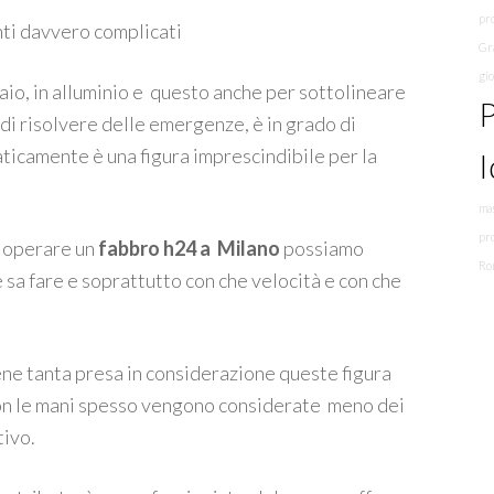
pr
ti davvero complicati
Gra
gi
iaio, in alluminio e questo anche per sottolineare
P
 di risolvere delle emergenze, è in grado di
aticamente è una figura imprescindibile per la
I
mas
pr
e operare un
fabbro h24 a Milano
possiamo
Ro
sa fare e soprattutto con che velocità e con che
ne tanta presa in considerazione queste figura
con le mani spesso vengono considerate meno dei
tivo.