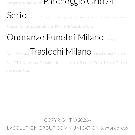
Parcheggio Orio Al
noleggio limousine Milano
Serio
Cercare a Milano un chirurgo plastico
Impresa pulizie Milano
Infissi in pvc
Roma est
Assistenza condizionatori Roma
Disinfestazione Roma
Onoranze Funebri Milano
Mastoplastica
Traslochi Milano
Additiva A Roma
Traslochi Roma
Migliori
Corsi Di Danza Legnano
Costo denti fissi in un giorno
Sgomberi Gratuiti Milano
Compro
e vendo oro Roma
COPYRIGHT © 2026 -
by
SOLUTION GROUP COMMUNICATION
&
Wordpress