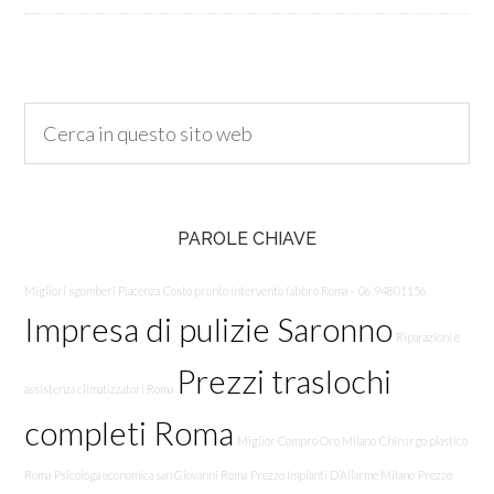
PAROLE CHIAVE
Migliori sgomberi Piacenza
Costo pronto intervento fabbro Roma – 06.94801156
Impresa di pulizie Saronno
Riparazioni e
Prezzi traslochi
assistenza climatizzatori Roma
completi Roma
Miglior Compro Oro Milano
Chirurgo plastico
Roma
Psicologa economica san Giovanni Roma
Prezzo Impianti D’Allarme Milano
Prezzo