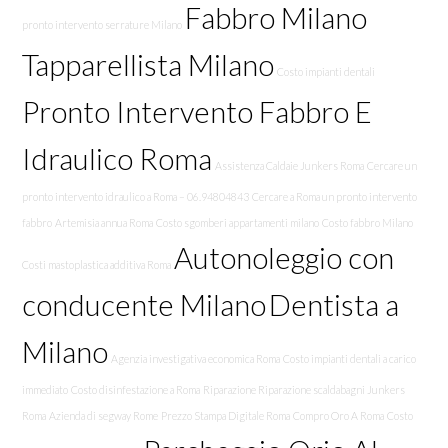
Fabbro Milano
pronto intervento serrature Milano
Tapparellista Milano
Costo impianti dentali
Pronto Intervento Fabbro E
Idraulico Roma
Assistenza Caldaie Junkers Roma
Cercare un
pronto intervento idraulico a Roma – 06.94804843
Cercare a Roma un pronto intervento
fabbro
Artemisia annua Roma
Costo sgomberi appartamenti milano
Costo fabbro Milano
Autonoleggio con
Costi mastoplastica additiva Roma
conducente Milano
Dentista a
Milano
Agenzia investigativa economica Roma
Costo impianti dentali a carico
immediato
Costo disinfestazione a Roma
Riparazione Riparazione scaldabagni Junkers
Roma
Azienda di segway Rome
Prezzo Stampa Digitale Roma
Compro Oro A Roma
Costo