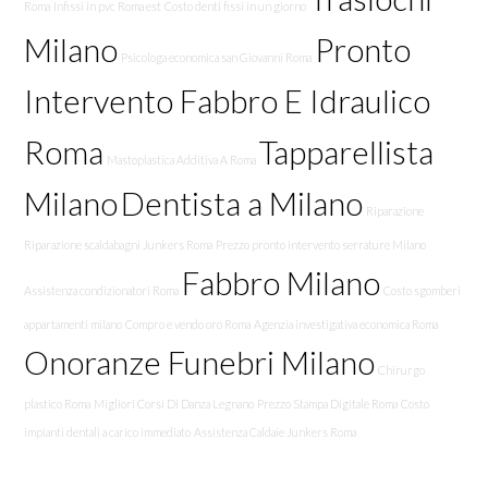
Roma
Infissi in pvc Roma est
Costo denti fissi in un giorno
Milano
Pronto
Psicologa economica san Giovanni Roma
Intervento Fabbro E Idraulico
Roma
Tapparellista
Mastoplastica Additiva A Roma
Milano
Dentista a Milano
Riparazione
Riparazione scaldabagni Junkers Roma
Prezzo pronto intervento serrature Milano
Fabbro Milano
Assistenza condizionatori Roma
Costo sgomberi
appartamenti milano
Compro e vendo oro Roma
Agenzia investigativa economica Roma
Onoranze Funebri Milano
Chirurgo
plastico Roma
Migliori Corsi Di Danza Legnano
Prezzo Stampa Digitale Roma
Costo
impianti dentali a carico immediato
Assistenza Caldaie Junkers Roma