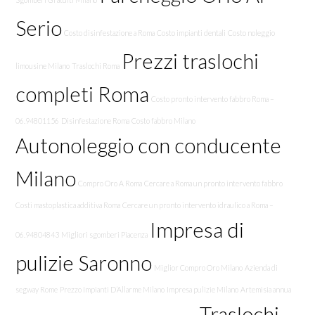
Serio
Costo disinfestazione a Roma
Costo impianti dentali
Costo noleggio
Prezzi traslochi
limousine Milano
Traslochi Roma
completi Roma
Costo pronto intervento fabbro Roma –
06.94801156
Disinfestazione Roma
Costo fabbro Milano
Autonoleggio con conducente
Milano
Compro Oro A Roma
Cercare a Roma un pronto intervento fabbro
Costi mastoplastica additiva Roma
Cercare un pronto intervento idraulico a Roma –
Impresa di
06.94804843
Migliori sgomberi Piacenza
pulizie Saronno
Miglior Compro Oro Milano
Azienda di
segway Rome
Prezzo Impianti D’Allarme Milano
Impresa pulizie Milano
Artemisia annua
Traslochi