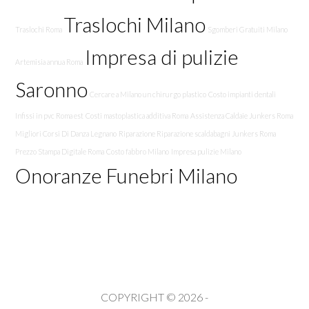
Traslochi Milano
Traslochi Roma
Sgomberi Gratuiti Milano
Impresa di pulizie
Artemisia annua Roma
Saronno
Cercare a Milano un chirurgo plastico
Costo impianti dentali
Infissi in pvc Roma est
Costi mastoplastica additiva Roma
Assistenza Caldaie Junkers Roma
Migliori Corsi Di Danza Legnano
Riparazione Riparazione scaldabagni Junkers Roma
Prezzo Stampa Digitale Roma
Costo fabbro Milano
Impresa pulizie Milano
Onoranze Funebri Milano
COPYRIGHT © 2026 -