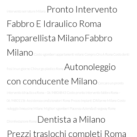
Pronto Intervento
intervento serrature Milano
Fabbro E Idraulico Roma
Tapparellista Milano
Fabbro
Milano
Costo sgomberi appartamenti milano
Compro Oro A Roma
Costo denti
Autonoleggio
fissi in un giorno
Chirurgo plastico Roma
con conducente Milano
Cercare un pronto
intervento idraulico a Roma – 06.94804843
Costo pronto intervento fabbro Roma –
06.94801156
Assistenza condizionatori Roma
Prezzo Impianti D’Allarme Milano
Costo
noleggio limousine Milano
Migliori sgomberi Piacenza
Azienda di segway Rome
Dentista a Milano
Disinfestazione Roma
Prezzi traslochi completi Roma