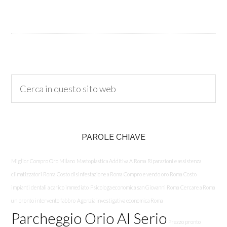
PAROLE CHIAVE
Miglior Compro Oro Milano
Mastoplastica Additiva A Roma
Riparazioni e assistenza
climatizzatori Roma
Costo disinfestazione a Roma
Compro e vendo oro Roma
Costo
impianti dentali a carico immediato
Psicologa economica san Giovanni Roma
Cercare a Roma
un pronto intervento fabbro
Agenzia investigativa economica Roma
Parcheggio Orio Al Serio
Prezzo pronto