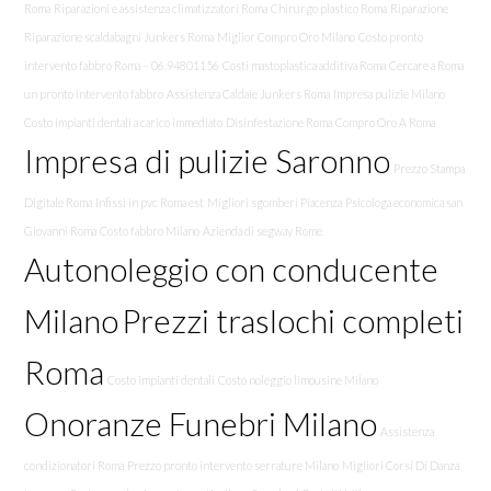
Roma
Riparazioni e assistenza climatizzatori Roma
Chirurgo plastico Roma
Riparazione
Riparazione scaldabagni Junkers Roma
Miglior Compro Oro Milano
Costo pronto
intervento fabbro Roma – 06.94801156
Costi mastoplastica additiva Roma
Cercare a Roma
un pronto intervento fabbro
Assistenza Caldaie Junkers Roma
Impresa pulizie Milano
Costo impianti dentali a carico immediato
Disinfestazione Roma
Compro Oro A Roma
Impresa di pulizie Saronno
Prezzo Stampa
Digitale Roma
Infissi in pvc Roma est
Migliori sgomberi Piacenza
Psicologa economica san
Giovanni Roma
Costo fabbro Milano
Azienda di segway Rome
Autonoleggio con conducente
Milano
Prezzi traslochi completi
Roma
Costo impianti dentali
Costo noleggio limousine Milano
Onoranze Funebri Milano
Assistenza
condizionatori Roma
Prezzo pronto intervento serrature Milano
Migliori Corsi Di Danza