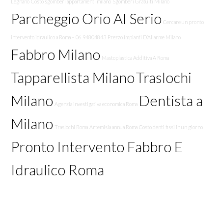
Legnano
Costo sgomberi appartamenti milano
Sgomberi Gratuiti Milano
Parcheggio Orio Al Serio
Cercare un pronto
intervento idraulico a Roma – 06.94804843
Prezzo Impianti D’Allarme Milano
Fabbro Milano
Mastoplastica Additiva A Roma
Tapparellista Milano
Traslochi
Milano
Dentista a
Agenzia investigativa economica Roma
Milano
Traslochi Roma
Artemisia annua Roma
Costo denti fissi in un giorno
Pronto Intervento Fabbro E
Idraulico Roma