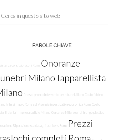
PAROLE CHIAVE
Onoranze
sistenza condizionatori Roma
unebri Milano
Tapparellista
Milano
Prezzo pronto intervento serrature Milano
Costo fabbro
lano
Infissi in pvc Roma est
Agenzia investigativa economica Roma
Costo
ianti dentali
Impresa pulizie Milano
Cercare a Milano un chirurgo plastico
Prezzi
parazione Riparazione scaldabagni Junkers Roma
raslochi completi Roma