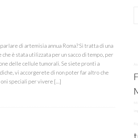
parlare di artemisia annua Roma? Si tratta di una
e che è stata utilizzata per un sacco di tempo, per
ne delle cellule tumorali. Se siete pronti a
As
diche, vi accorgerete di non poter far altro che
F
oni speciali per vivere […]
Mi
imp
Ri
t