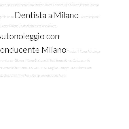
arazioni e assistenza climatizzatori Roma
Compro Oro A Roma
Prezzo Stampa
Dentista a Milano
gitale Roma
Prezzo Impianti
Allarme Milano
Costo disinfestazione a Roma
utonoleggio con
conducente Milano
Traslochi Roma
Psicologa
onomica san Giovanni Roma
Costo denti fissi in un giorno
Costo pronto
tervento fabbro Roma – 06.94801156
Miglior Compro Oro Milano
Costi
toplastica additiva Roma
Compro e vendo oro Roma