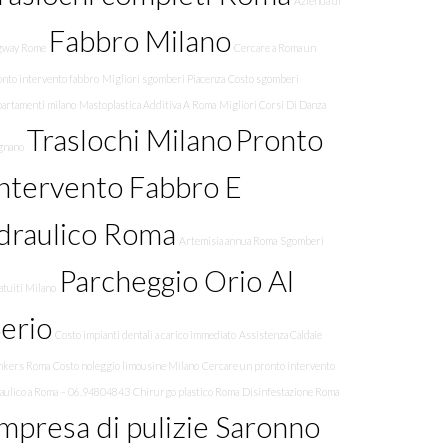
Azienda di
Fabbro Milano
gway Rome
Cercare a Roma un
onto intervento fabbro
Migliori sgomberi Piacenza
Costo sgomberi
partamenti milano
Mastoplastica Additiva A Roma
Migliori Corsi Di Danza
Traslochi Milano
Pronto
gnano
ntervento Fabbro E
draulico Roma
Artemisia annua Roma
Sgomberi
Parcheggio Orio Al
tuiti Milano
erio
Costo impianti dentali a carico immediato
Assistenza Caldaie
nkers Roma
Costo noleggio limousine Milano
Cercare un pronto intervento
raulico a Roma – 06.94804843
Chirurgo plastico Roma
Disinfestazione Roma
mpresa di pulizie Saronno