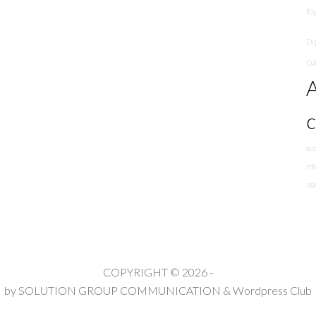
Rip
Di
D’
A
ec
in
mas
COPYRIGHT © 2026 -
by
SOLUTION GROUP COMMUNICATION
&
Wordpress Club