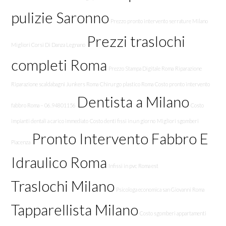
pulizie Saronno
Prezzo pronto intervento serrature Milano
Prezzi traslochi
Migliori Corsi Di Danza Legnano
completi Roma
Prezzo Stampa Digitale Roma
Riparazione
Riparazione scaldabagni Junkers Roma
Chirurgo plastico Roma
Costo pronto intervento
Dentista a Milano
fabbro Roma – 06.94801156
Costo
impianti dentali a carico immediato
Costo denti fissi in un giorno
Migliori sgomberi
Pronto Intervento Fabbro E
Piacenza
Idraulico Roma
Infissi in pvc Roma est
Traslochi Milano
Psicologa economica san Giovanni Roma
Tapparellista Milano
Costo sgomberi appartamenti