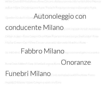
milano
Costo disinfestazione a Roma
Cercare a Roma un pronto intervento fabbro
Impresa
pulizie Milano
Disinfestazione Roma
Traslochi Roma
Assistenza condizionatori Roma
Autonoleggio con
Sgomberi Gratuiti Milano
conducente Milano
Costo impianti dentali
Assistenza
Caldaie Junkers Roma
Compro Oro A Roma
Riparazioni e assistenza climatizzatori Roma
Miglior Compro Oro Milano
Cercare un pronto intervento idraulico a Roma –
Fabbro Milano
06.94804843
Agenzia investigativa economica
Onoranze
Roma
Costo fabbro Milano
Azienda di segway Rome
Funebri Milano
Costi mastoplastica additiva Roma
Prezzo
Impianti D’Allarme Milano
Compro e vendo oro Roma