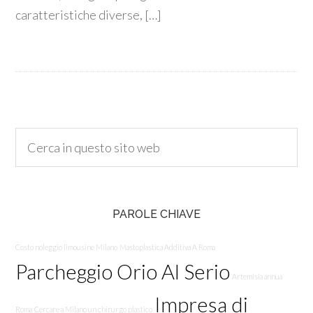
caratteristiche diverse, […]
PAROLE CHIAVE
Costo noleggio limousine Milano
Mastoplastica Additiva A Roma
Parcheggio Orio Al Serio
Artemisia annua
Impresa di
Roma
Cercare a Milano un chirurgo plastico