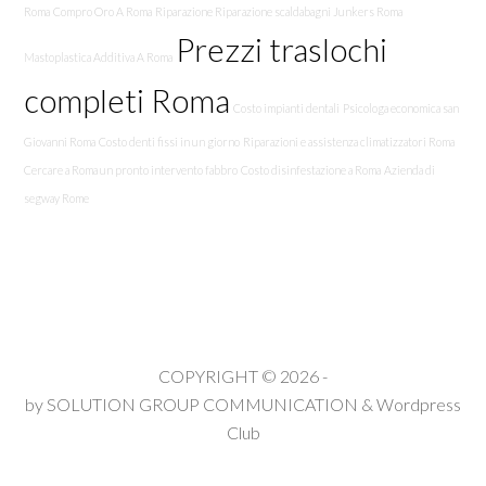
Roma
Compro Oro A Roma
Riparazione Riparazione scaldabagni Junkers Roma
Prezzi traslochi
Mastoplastica Additiva A Roma
completi Roma
Costo impianti dentali
Psicologa economica san
Giovanni Roma
Costo denti fissi in un giorno
Riparazioni e assistenza climatizzatori Roma
Cercare a Roma un pronto intervento fabbro
Costo disinfestazione a Roma
Azienda di
segway Rome
COPYRIGHT © 2026 -
by
SOLUTION GROUP COMMUNICATION
&
Wordpress
Club