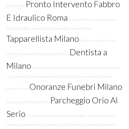
Pronto Intervento Fabbro
pulizie Milano
E Idraulico Roma
Cercare a Milano un chirurgo plastico
Assistenza Caldaie Junkers Roma
Costo noleggio limousine Milano
Tapparellista Milano
Miglior Compro Oro Milano
Dentista a
Infissi in pvc Roma est
Compro e vendo oro Roma
Milano
Chirurgo plastico Roma
Costo fabbro Milano
Costo impianti dentali a
carico immediato
Artemisia annua Roma
Traslochi Roma
Prezzo pronto intervento
Onoranze Funebri Milano
serrature Milano
Parcheggio Orio Al
Prezzo Impianti D’Allarme Milano
Serio
Cercare un pronto intervento idraulico a Roma – 06.94804843
Costo
sgomberi appartamenti milano
Sgomberi Gratuiti Milano
Costi mastoplastica additiva