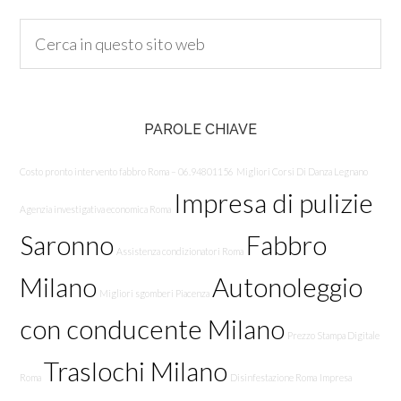
PAROLE CHIAVE
Costo pronto intervento fabbro Roma – 06.94801156
Migliori Corsi Di Danza Legnano
Impresa di pulizie
Agenzia investigativa economica Roma
Saronno
Fabbro
Assistenza condizionatori Roma
Milano
Autonoleggio
Migliori sgomberi Piacenza
con conducente Milano
Prezzo Stampa Digitale
Traslochi Milano
Roma
Disinfestazione Roma
Impresa