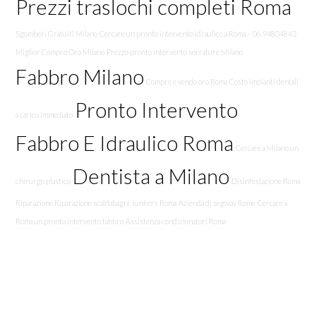
Prezzi traslochi completi Roma
Sgomberi Gratuiti Milano
Cercare un pronto intervento idraulico a Roma – 06.94804843
Miglior Compro Oro Milano
Prezzo pronto intervento serrature Milano
Fabbro Milano
Compro e vendo oro Roma
Costo impianti dentali
Pronto Intervento
a carico immediato
Fabbro E Idraulico Roma
Cercare a Milano un
Dentista a Milano
chirurgo plastico
Disinfestazione Roma
Riparazione Riparazione scaldabagni Junkers Roma
Azienda di segway Rome
Cercare a
Roma un pronto intervento fabbro
Assistenza condizionatori Roma