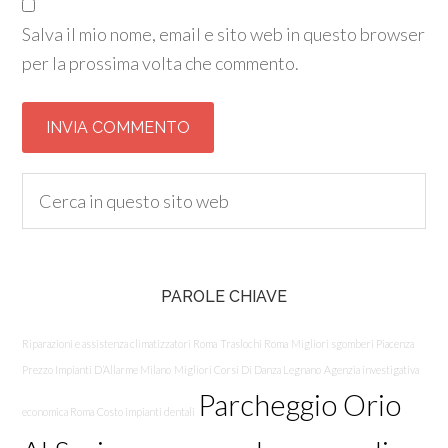
Salva il mio nome, email e sito web in questo browser
per la prossima volta che commento.
PAROLE CHIAVE
Riparazioni e assistenza climatizzatori Roma
Traslochi Roma
Migliori sgomberi Piacenza
Prezzo Impianti D’Allarme Milano
Migliori Corsi Di Danza Legnano
Agenzia investigativa
Parcheggio Orio
economica Roma
Costo impianti dentali