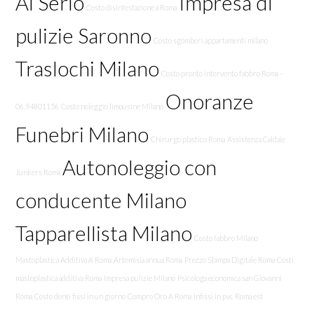
Al Serio
Impresa di
Costo disinfestazione a Roma
pulizie Saronno
Costo sgomberi appartamenti milano
Traslochi Milano
Costo pronto intervento fabbro Roma –
Onoranze
06.94801156
Costo noleggio limousine Milano
Funebri Milano
Chirurgo plastico Roma
Assistenza Caldaie
Autonoleggio con
Junkers Roma
conducente Milano
Tapparellista Milano
Costo fabbro Milano
Mastoplastica Additiva A Roma
Artemisia annua Roma
Prezzo Stampa Digitale Roma
Costi
mastoplastica additiva Roma
Impresa pulizie Milano
Psicologa economica san Giovanni
Roma
Costo denti fissi in un giorno
Compro Oro A Roma
Infissi in pvc Roma est