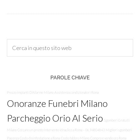
PAROLE CHIAVE
Prezzo Impianti D’Allarme Milano
Assistenza condizionatori Roma
Onoranze Funebri Milano
Parcheggio Orio Al Serio
Sgomberi Gratuiti
Milano
Cercare un pronto intervento idraulico a Roma – 06.94804843
Migliori sgomberi
Piacenza
Costo disinfestazione a Roma
Costo fabbro Milano
Compro e vendo oro Roma