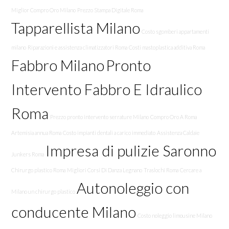
Miglior Compro Oro Milano
Prezzo Stampa Digitale Roma
Tapparellista Milano
Costo sgomberi appartamenti
milano
Riparazioni e assistenza climatizzatori Roma
Costi mastoplastica additiva Roma
Fabbro Milano
Pronto
Intervento Fabbro E Idraulico
Roma
Prezzo pronto intervento serrature Milano
Compro Oro A Roma
Artemisia annua Roma
Costo impianti dentali a carico immediato
Assistenza Caldaie
Impresa di pulizie Saronno
Junkers Roma
Chirurgo plastico Roma
Migliori Corsi Di Danza Legnano
Traslochi Roma
Cercare a
Autonoleggio con
Milano un chirurgo plastico
conducente Milano
Costo noleggio limousine Milano