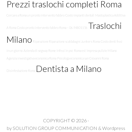
Prezzi traslochi completi Roma
Cercare a Roma un pronto intervento fabbro
Costo impianti dentali
Mastoplastica Additiva
Traslochi
A Roma
Costo pronto intervento fabbro Roma – 06.94801156
Milano
Riparazione Riparazione scaldabagni Junkers Roma
Costo denti fissi
in un giorno
Azienda di segway Rome
Infissi in pvc Roma est
Impresa pulizie Milano
Agenzia investigativa economica Roma
Psicologa economica san Giovanni Roma
Dentista a Milano
Disinfestazione Roma
COPYRIGHT © 2026 -
by
SOLUTION GROUP COMMUNICATION
&
Wordpress