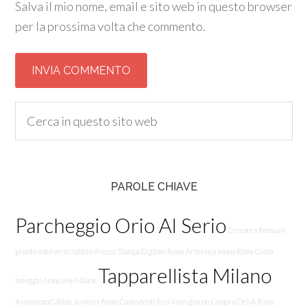
Salva il mio nome, email e sito web in questo browser
per la prossima volta che commento.
PAROLE CHIAVE
Parcheggio Orio Al Serio
Cercare a Roma un
pronto intervento fabbro
Prezzo Stampa Digitale Roma
Artemisia annua Roma
Costo
Tapparellista Milano
noleggio limousine Milano
Assistenza Caldaie Junkers Roma
Costo denti fissi in un giorno
Compro Oro A Roma