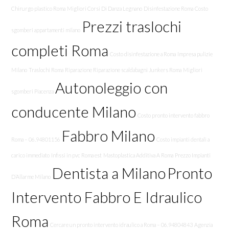
Chirurgo plastico Roma
Migliori Corsi Di Danza Legnano
Disinfestazione Roma
Costo
Prezzi traslochi
sgomberi appartamenti milano
completi Roma
Costo disinfestazione a Roma
Impresa pulizie
Milano
Traslochi Roma
Riparazione Riparazione scaldabagni Junkers Roma
Migliori
Autonoleggio con
sgomberi Piacenza
conducente Milano
Costo pronto intervento fabbro
Fabbro Milano
Roma – 06.94801156
Costo impianti dentali a
carico immediato
Infissi in pvc Roma est
Mastoplastica Additiva A Roma
Prezzo Impianti
Dentista a Milano
Pronto
D’Allarme Milano
Intervento Fabbro E Idraulico
Roma
Cercare un pronto intervento idraulico a Roma – 06.94804843
Agenzia