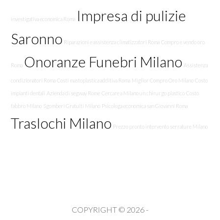
Impresa di pulizie
investigativa economica Roma
Saronno
Riparazioni e assistenza climatizzatori Roma
Compro e vendo oro
Onoranze Funebri Milano
Roma
Assistenza
condizionatori Roma
Costi mastoplastica additiva Roma
Miglior Compro Oro Milano
Costo
impianti dentali
Azienda di segway Rome
Cercare a Milano un chirurgo plastico
Costo
fabbro Milano
Sgomberi Gratuiti Milano
Psicologa economica san Giovanni Roma
Traslochi Milano
Prezzo pronto intervento serrature Milano
COPYRIGHT © 2026 -