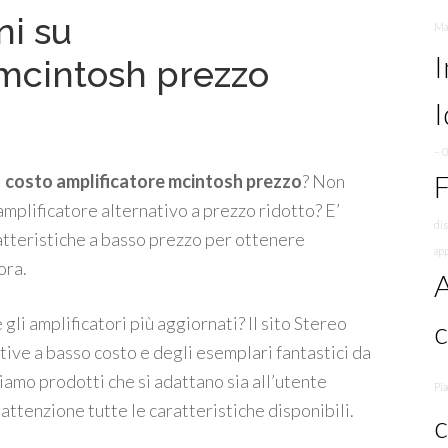
ni su
Ma
I
 mcintosh prezzo
I
– 
F
l
costo amplificatore mcintosh prezzo
? Non
amplificatore alternativo a prezzo ridotto? E’
dis
atteristiche a basso prezzo per ottenere
ap
ora.
A
gli amplificatori più aggiornati? Il sito Stereo
ive a basso costo e degli esemplari fantastici da
biamo prodotti che si adattano sia all’utente
Pi
 attenzione tutte le caratteristiche disponibili.