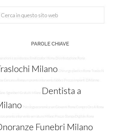
PAROLE CHIAVE
arazioni e assistenza climatizzatori Roma
Disinfestazione Roma
raslochi Milano
Chirurgo plastico Roma
Traslochi
ma
Cercare a Roma un pronto intervento fabbro
Prezzo Impianti D’Allarme
Dentista a
lano
Sgomberi Gratuiti Milano
Milano
Psicologa economica san Giovanni Roma
Compro Oro A Roma
ezzo pronto intervento serrature Milano
Prezzo Stampa Digitale Roma
noranze Funebri Milano