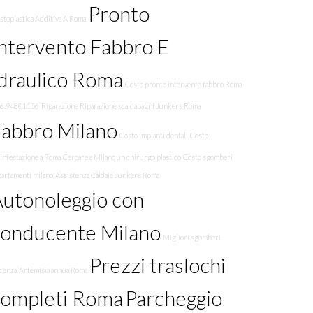
Pronto
stoplastica Additiva A Roma
ntervento Fabbro E
draulico Roma
Costo pronto intervento fabbro Roma
06.94801156
Riparazione Riparazione scaldabagni Junkers Roma
abbro Milano
Costo impianti dentali
Costo
infestazione a Roma
Cercare a Milano un chirurgo plastico
Costo sgomberi
partamenti milano
Assistenza Caldaie Junkers Roma
utonoleggio con
conducente Milano
Migliori sgomberi
Prezzi traslochi
acenza
Artemisia annua Roma
completi Roma
Parcheggio