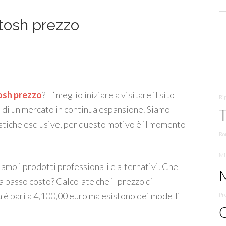
tosh prezzo
osh prezzo
? E’ meglio iniziare a visitare il sito
Rip
 di un mercato in continua espansione. Siamo
T
istiche esclusive, per questo motivo è il momento
Ro
Mi
iamo i prodotti professionali e alternativi. Che
a basso costo? Calcolate che il prezzo di
a è pari a 4,100,00 euro ma esistono dei modelli
Pr
O