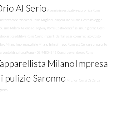
rio Al Serio
Agenzia investigativa economica Roma
sistenza condizionatori Roma
Miglior Compro Oro Milano
Costo noleggio
mousine Milano
Azienda di segway Rome
Costo denti fissi in un giorno
Costi
toplastica additiva Roma
Costo impianti dentali a carico immediato
Costo
bbro Milano
Impresa pulizie Milano
Infissi in pvc Roma est
Cercare un pronto
tervento idraulico a Roma – 06.94804843
Compro e vendo oro Roma
apparellista Milano
Impresa
i pulizie Saronno
Migliori Corsi Di Danza
gnano