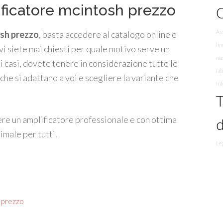
ificatore mcintosh prezzo
O
As
osh prezzo
, basta accedere al catalogo online e
li
vi siete mai chiesti per quale motivo serve un
mas
 casi, dovete tenere in considerazione tutte le
fa
che si adattano a voi e scegliere la variante che
in
T
ere un amplificatore professionale e con ottima
d
imale per tutti.
Le
 prezzo